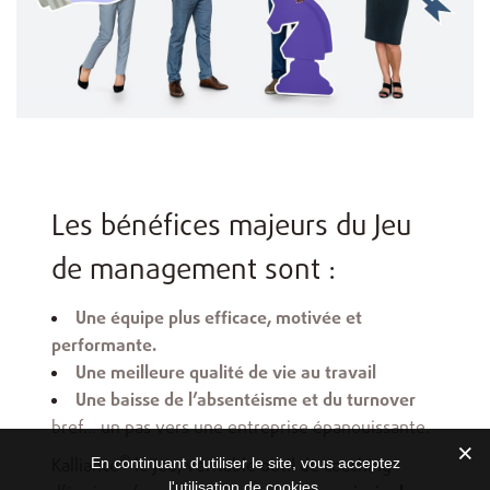
Les bénéfices majeurs du Jeu
de management sont :
Une équipe plus efficace, motivée et
performante.
Une meilleure qualité de vie au travail
Une baisse de l’absentéisme et du turnover
bref… un pas vers une entreprise épanouissante.
©
Kalliance
le Jeu, véritable outil de coaching
En continuant d'utiliser le site, vous acceptez
l'utilisation de cookies.