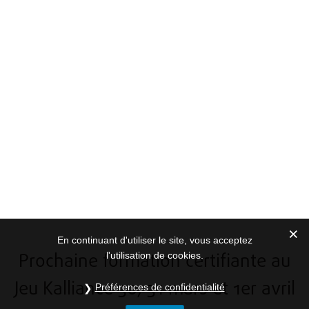
En continuant d'utiliser le site, vous acceptez
Prochaine formation certifiante au
l'utilisation de cookies.
Jeu Kalliance 30, 31 mars et 1er avril
Préférences de confidentialité